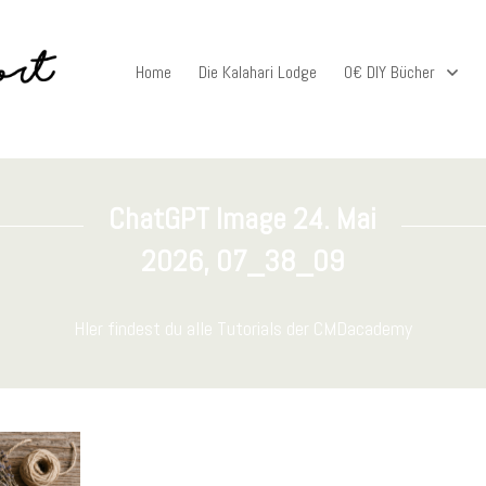
Home
Die Kalahari Lodge
0€ DIY Bücher
ChatGPT Image 24. Mai
2026, 07_38_09
HIer findest du alle Tutorials der CMDacademy