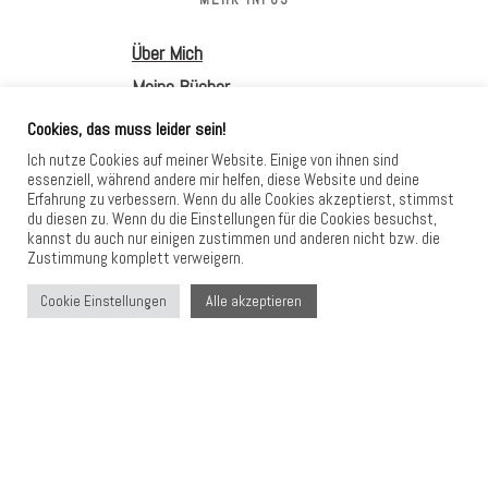
Über Mich
Meine Bücher
Cookies, das muss leider sein!
Danke, dass du hier bist.
Ich nutze Cookies auf meiner Website. Einige von ihnen sind
Ich hoffe, du nimmst etwas
essenziell, während andere mir helfen, diese Website und deine
Erfahrung zu verbessern. Wenn du alle Cookies akzeptierst, stimmst
Klarheit und Entlastung mit in
du diesen zu. Wenn du die Einstellungen für die Cookies besuchst,
kannst du auch nur einigen zustimmen und anderen nicht bzw. die
deinen Alltag.
Zustimmung komplett verweigern.
Alle akzeptieren
Cookie Einstellungen
HIER FINDEST DU MICH