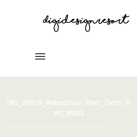
SKU_26019_Watercolour_Plant_Cards_Pl
ant_Mix01