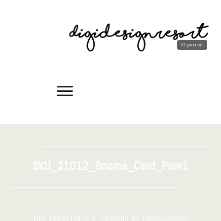
SKU_21012_Gnome_Card_Prev1
HIer findest du alle Tutorials der CMDacademy