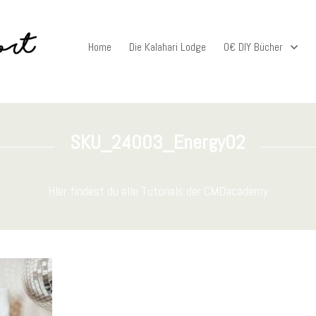
Home
Die Kalahari Lodge
0€ DIY Bücher
SKU_24003_Energy02
HIer findest du alle Tutorials der CMDacademy