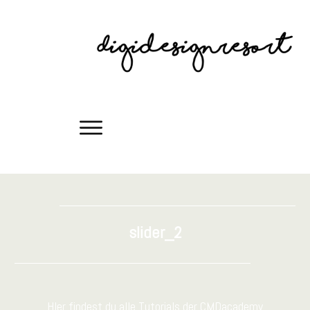
slider_2
HIer findest du alle Tutorials der CMDacademy