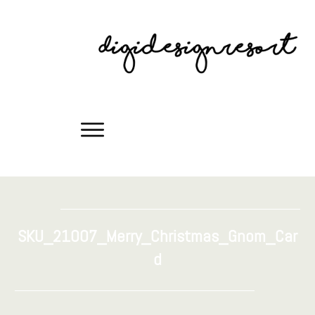
SKU_21007_Merry_Christmas_Gnom_Car
d