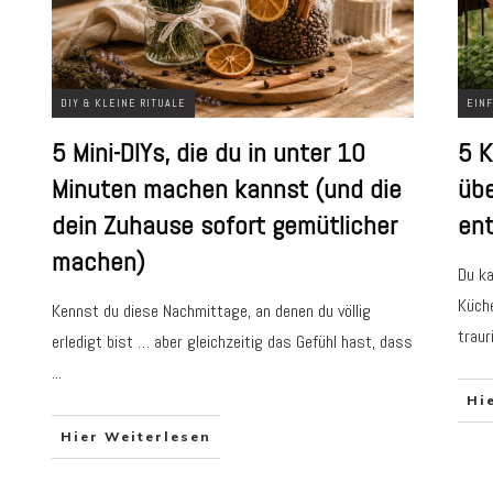
DIY & KLEINE RITUALE
EINF
5 Mini-DIYs, die du in unter 10
5 K
Minuten machen kannst (und die
übe
dein Zuhause sofort gemütlicher
en
machen)
Du ka
Küche
Kennst du diese Nachmittage, an denen du völlig
traur
erledigt bist … aber gleichzeitig das Gefühl hast, dass
...
Hi
Hier Weiterlesen