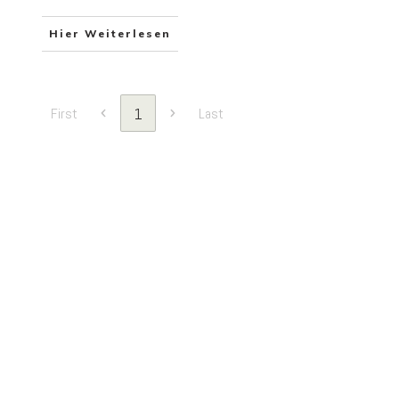
Hier Weiterlesen
1
First
Last