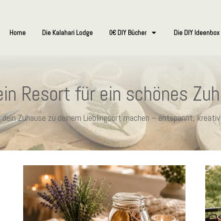
Home
Die Kalahari Lodge
0€ DIY Bücher
Die DIY Ideenbox
in Resort für ein schönes Zu
ie dein Zuhause zu deinem Lieblingsort machen – entspannt, kreativ 