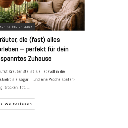
ACH NATÜRLICH LEBEN
räuter, die (fast) alles
rleben – perfekt für dein
tspanntes Zuhause
ufst Kräuter.Stellst sie liebevoll in die
.Gießt sie sogar. …und eine Woche später:-
ig, trocken, tot.
...
er Weiterlesen