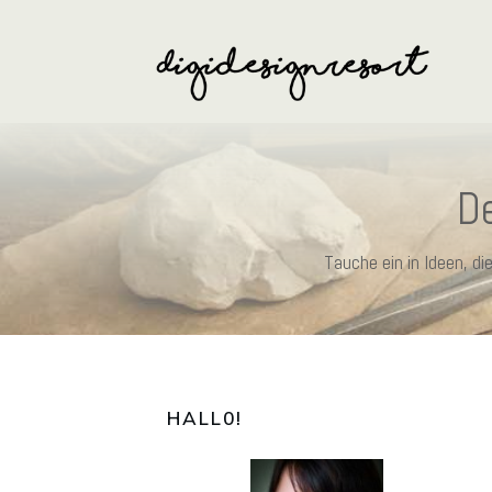
De
Tauche ein in Ideen, d
HALL0
!