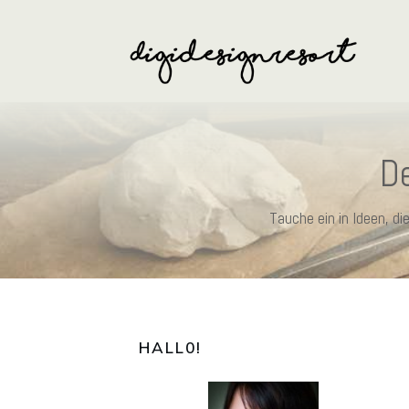
De
Tauche ein in Ideen, d
HALL0
!