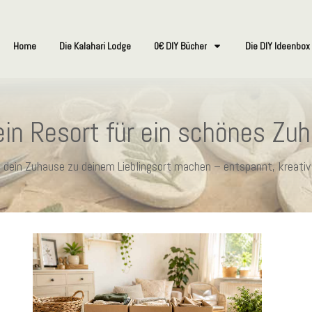
Home
Die Kalahari Lodge
0€ DIY Bücher
Die DIY Ideenbox
in Resort für ein schönes Zu
ie dein Zuhause zu deinem Lieblingsort machen – entspannt, kreativ 