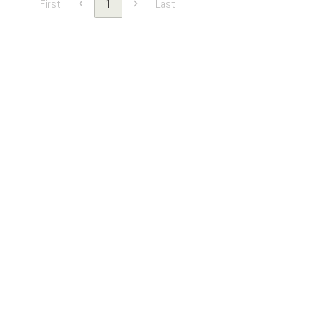
1
First
Last