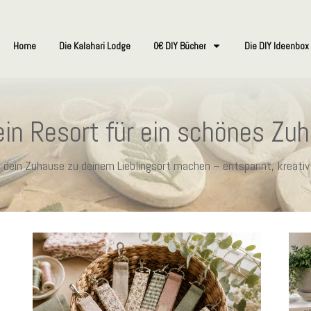
Home
Die Kalahari Lodge
0€ DIY Bücher
Die DIY Ideenbox
in Resort für ein schönes Zu
ie dein Zuhause zu deinem Lieblingsort machen – entspannt, kreativ 