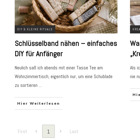
DIY & KLEINE RITUALE
KREA
Schlüsselband nähen – einfaches
War
DIY für Anfänger
„Kr
Neulich saß ich abends mit einer Tasse Tee am
Als i
Wohnzimmertisch, eigentlich nur, um eine Schublade
nie n
zu sortieren
...
Hi
Hier Weiterlesen
1
First
Last