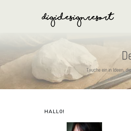
De
Tauche ein in Ideen, d
HALL0
!