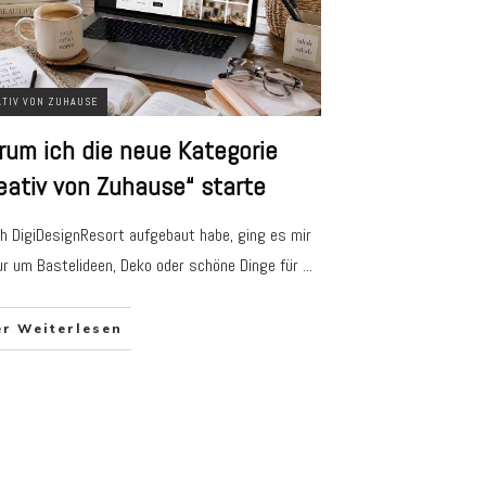
TIV VON ZUHAUSE
um ich die neue Kategorie
eativ von Zuhause“ starte
ch DigiDesignResort aufgebaut habe, ging es mir
ur um Bastelideen, Deko oder schöne Dinge für
...
er Weiterlesen