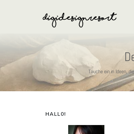
De
Tauche ein in Ideen, d
HALL0
!