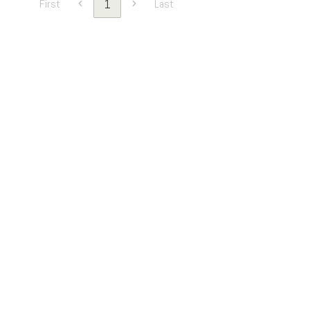
1
First
Last