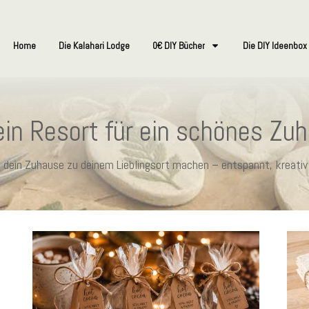
Home
Die Kalahari Lodge
0€ DIY Bücher
Die DIY Ideenbox
in Resort für ein schönes Zu
ie dein Zuhause zu deinem Lieblingsort machen – entspannt, kreativ 