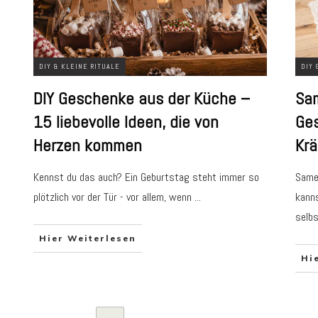
DIY & KLEINE RITUALE
DIY 
DIY Geschenke aus der Küche –
Sam
15 liebevolle Ideen, die von
Ges
Herzen kommen
Krä
Kennst du das auch? Ein Geburtstag steht immer so
Same
plötzlich vor der Tür - vor allem, wenn
...
kanns
selb
Hier Weiterlesen
Hi