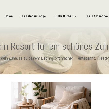
Home
Die Kalahari Lodge
0€ DIY Bücher
Die DIY Ideenbox
in Resort für ein schönes Zu
ie dein Zuhause zu deinem Lieblingsort machen – entspannt, kreativ 