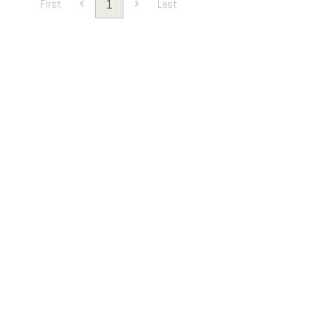
1
First
Last