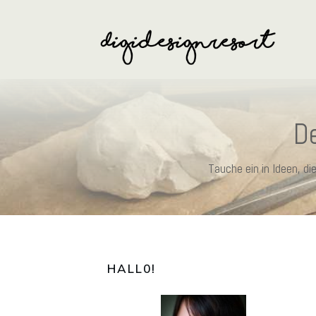
De
Tauche ein in Ideen, d
HALL0
!