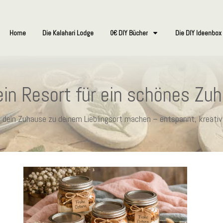
Home
Die Kalahari Lodge
0€ DIY Bücher
Die DIY Ideenbox
in Resort für ein schönes Zu
ie dein Zuhause zu deinem Lieblingsort machen – entspannt, kreativ 