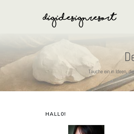
De
Tauche ein in Ideen, d
HALL0
!