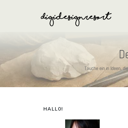
De
Tauche ein in Ideen, d
HALL0
!