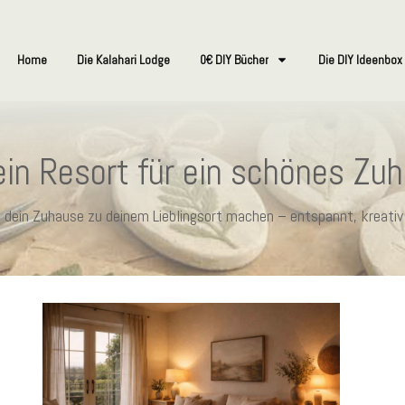
Home
Die Kalahari Lodge
0€ DIY Bücher
Die DIY Ideenbox
in Resort für ein schönes Zu
ie dein Zuhause zu deinem Lieblingsort machen – entspannt, kreativ 