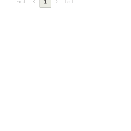
1
First
Last