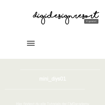
mini_diys01
HIer findest du alle Tutorials der CMDacademy