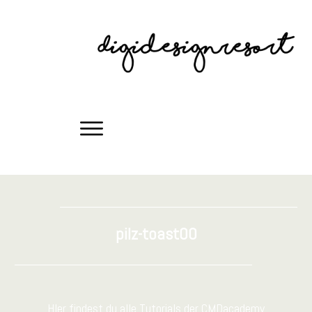
pilz-toast00
HIer findest du alle Tutorials der CMDacademy