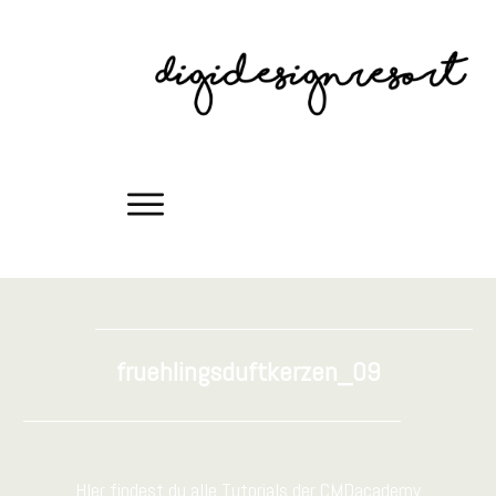
fruehlingsduftkerzen_09
HIer findest du alle Tutorials der CMDacademy