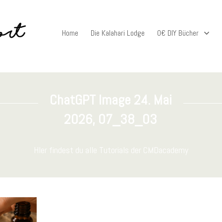
Home
Die Kalahari Lodge
0€ DIY Bücher
ChatGPT Image 24. Mai
2026, 07_38_03
HIer findest du alle Tutorials der CMDacademy