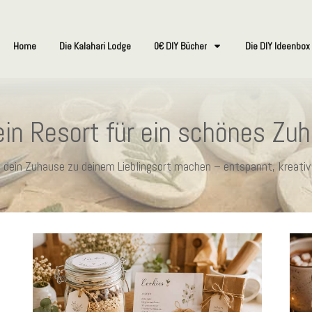
Home
Die Kalahari Lodge
0€ DIY Bücher
Die DIY Ideenbox
in Resort für ein schönes Zu
ie dein Zuhause zu deinem Lieblingsort machen – entspannt, kreativ 