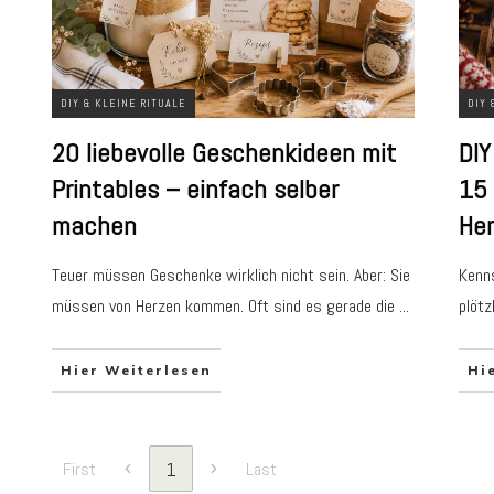
DIY & KLEINE RITUALE
DIY 
20 liebevolle Geschenkideen mit
DIY
Printables – einfach selber
15 
machen
He
Teuer müssen Geschenke wirklich nicht sein. Aber: Sie
Kenns
müssen von Herzen kommen. Oft sind es gerade die
...
plötz
Hier Weiterlesen
Hi
1
First
Last