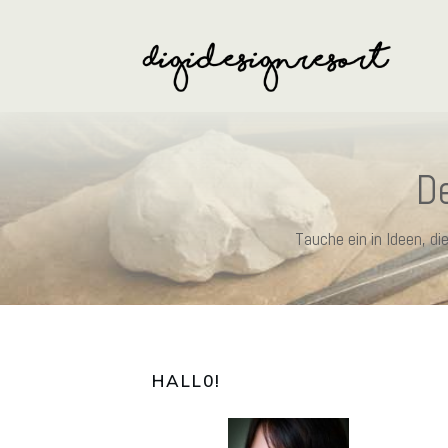
De
Tauche ein in Ideen, d
HALL0
!