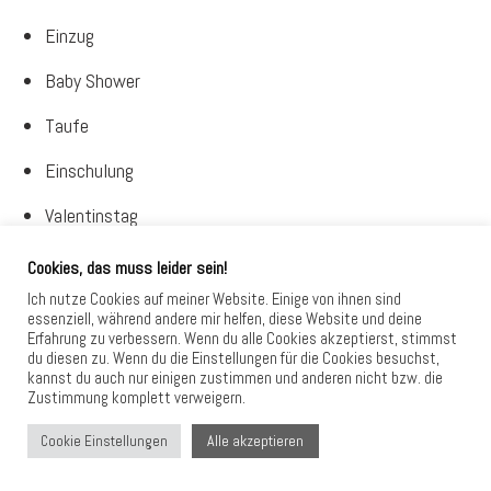
Einzug
Baby Shower
Taufe
Einschulung
Valentinstag
Danke-Geschenk
Cookies, das muss leider sein!
Ich nutze Cookies auf meiner Website. Einige von ihnen sind
Mitbringsel
essenziell, während andere mir helfen, diese Website und deine
Erfahrung zu verbessern. Wenn du alle Cookies akzeptierst, stimmst
Adventskalender
du diesen zu. Wenn du die Einstellungen für die Cookies besuchst,
kannst du auch nur einigen zustimmen und anderen nicht bzw. die
Wichteln
Zustimmung komplett verweigern.
Alle akzeptieren
Cookie Einstellungen
Mit wenigen Anpassungen kannst du dieselben Vorlagen
immer wieder verwenden und passend dekorieren.