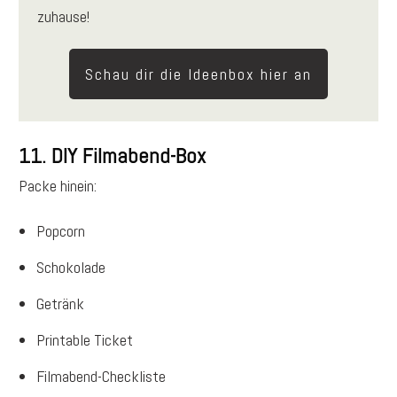
zuhause!
Schau dir die Ideenbox hier an
11. DIY Filmabend-Box
Packe hinein:
Popcorn
Schokolade
Getränk
Printable Ticket
Filmabend-Checkliste