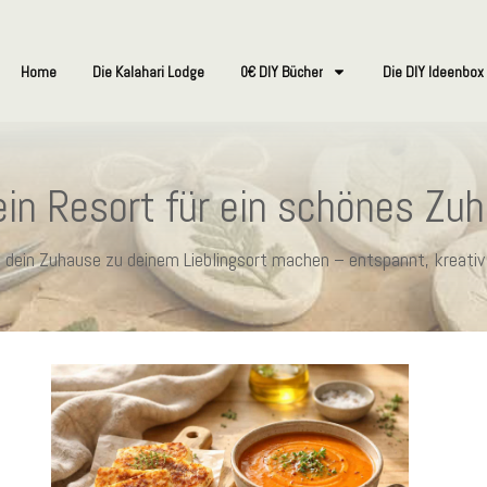
Home
Die Kalahari Lodge
0€ DIY Bücher
Die DIY Ideenbox
in Resort für ein schönes Zu
ie dein Zuhause zu deinem Lieblingsort machen – entspannt, kreativ 