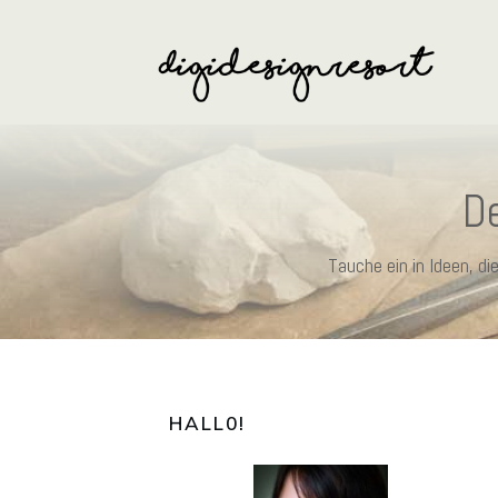
De
Tauche ein in Ideen, d
HALL0
!