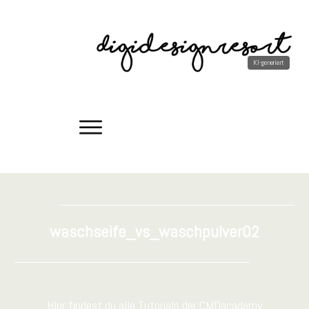
waschseife_vs_waschpulver02
HIer findest du alle Tutorials der CMDacademy