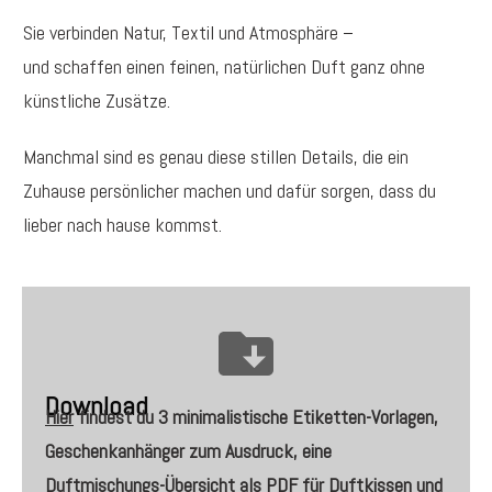
Sie verbinden Natur, Textil und Atmosphäre –
und schaffen einen feinen, natürlichen Duft ganz ohne
künstliche Zusätze.
Manchmal sind es genau diese stillen Details, die ein
Zuhause persönlicher machen und dafür sorgen, dass du
lieber nach hause kommst.
Download
Hier
findest du
3 minimalistische Etiketten-Vorlagen,
Geschenkanhänger zum Ausdruck, eine
Duftmischungs-Übersicht als PDF für Duftkissen und