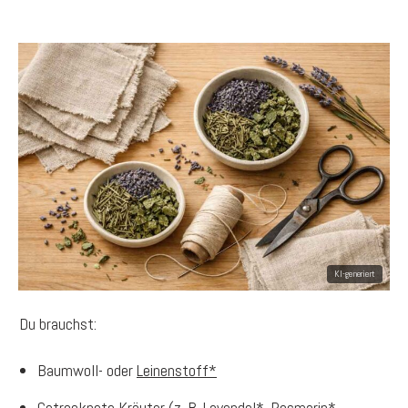
Du brauchst:
Baumwoll- oder
Leinenstoff*
Getrocknete Kräuter (z. B.
Lavendel*
,
Rosmarin*
,