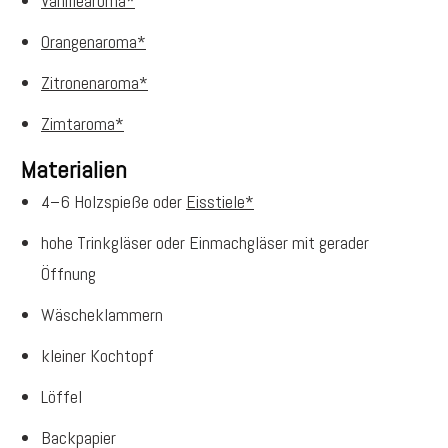
Vanillearoma*
Orangenaroma*
Zitronenaroma*
Zimtaroma*
Materialien
4–6 Holzspieße oder
Eisstiele*
hohe Trinkgläser oder Einmachgläser mit gerader
Öffnung
Wäscheklammern
kleiner Kochtopf
Löffel
Backpapier