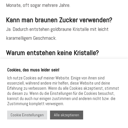
Monate, oft sogar mehrere Jahre.
Kann man braunen Zucker verwenden?
Ja. Dadurch entstehen goldbraune Kristalle mit leicht
karamelligem Geschmack.
Warum entstehen keine Kristalle?
Mögliche Ursachen:
Cookies, das muss leider sein!
zu wenig Zucker in der Lösung
Ich nutze Cookies auf meiner Website. Einige von ihnen sind
essenziell, während andere mir helfen, diese Website und deine
Stäbchen nicht mit Zucker vorbereitet
Erfahrung zu verbessern. Wenn du alle Cookies akzeptierst, stimmst
du diesen zu. Wenn du die Einstellungen für die Cookies besuchst,
kannst du auch nur einigen zustimmen und anderen nicht bzw. die
Glas wurde häufig bewegt
Zustimmung komplett verweigern.
Sirup war noch zu heiß
Alle akzeptieren
Cookie Einstellungen
Kann man die Kristalle färben?