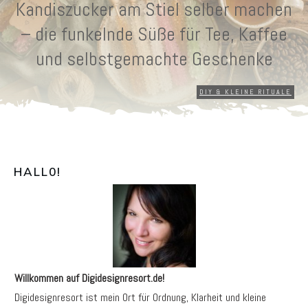
Kandiszucker am Stiel selber machen
– die funkelnde Süße für Tee, Kaffee
und selbstgemachte Geschenke
DIY & KLEINE RITUALE
HALL0
!
Willkommen auf Digidesignresort.de!
Digidesignresort ist mein Ort für Ordnung, Klarheit und kleine