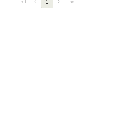
1
First
Last