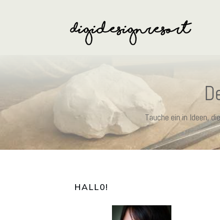
De
Tauche ein in Ideen, d
HALL0
!