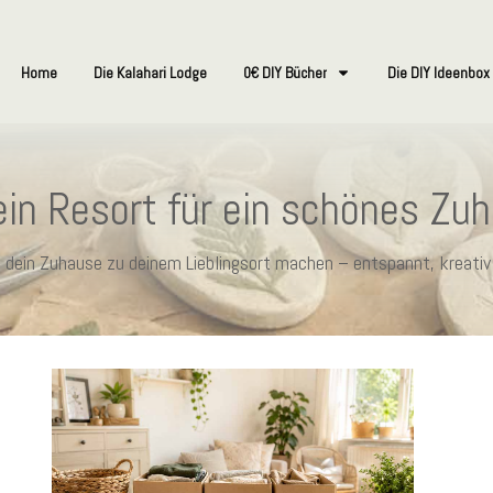
Home
Die Kalahari Lodge
0€ DIY Bücher
Die DIY Ideenbox
in Resort für ein schönes Zu
ie dein Zuhause zu deinem Lieblingsort machen – entspannt, kreativ 