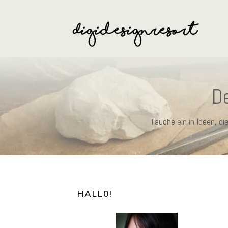
De
Tauche ein in Ideen, d
HALL0
!