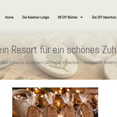
Home
Die Kalahari Lodge
0€ DIY Bücher
Die DIY Ideenbox
in Resort für ein schönes Zu
ie dein Zuhause zu deinem Lieblingsort machen – entspannt, kreativ 