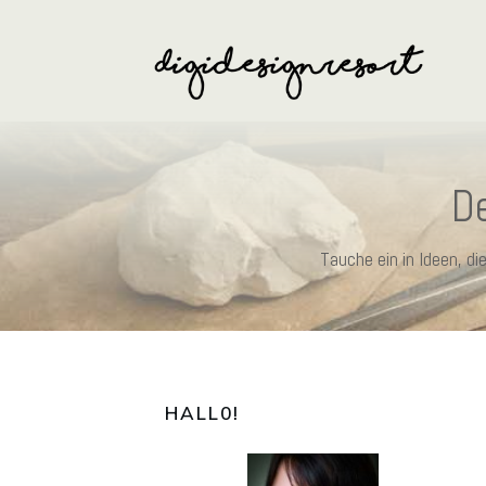
De
Tauche ein in Ideen, d
HALL0
!