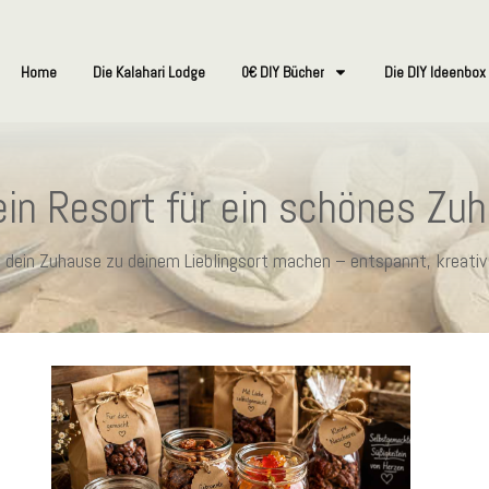
Home
Die Kalahari Lodge
0€ DIY Bücher
Die DIY Ideenbox
in Resort für ein schönes Zu
ie dein Zuhause zu deinem Lieblingsort machen – entspannt, kreativ 