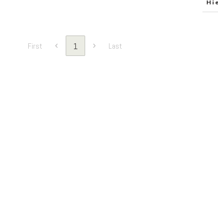
Hi
1
First
Last