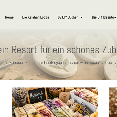
Home
Die Kalahari Lodge
0€ DIY Bücher
Die DIY Ideenbox
in Resort für ein schönes Zu
ie dein Zuhause zu deinem Lieblingsort machen – entspannt, kreativ 