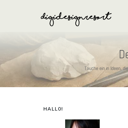
De
Tauche ein in Ideen, d
HALL0
!