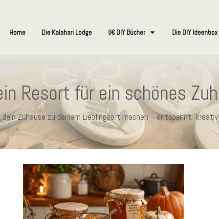
Home
Die Kalahari Lodge
0€ DIY Bücher
Die DIY Ideenbox
in Resort für ein schönes Zu
ie dein Zuhause zu deinem Lieblingsort machen – entspannt, kreativ 