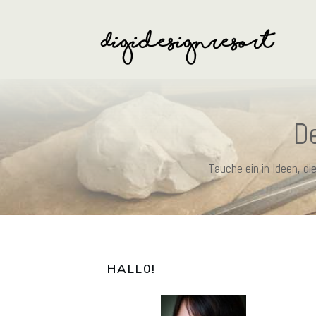
De
Tauche ein in Ideen, d
HALL0
!