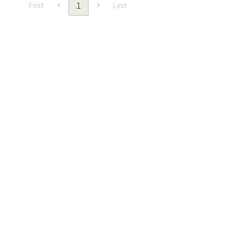
1
First
Last