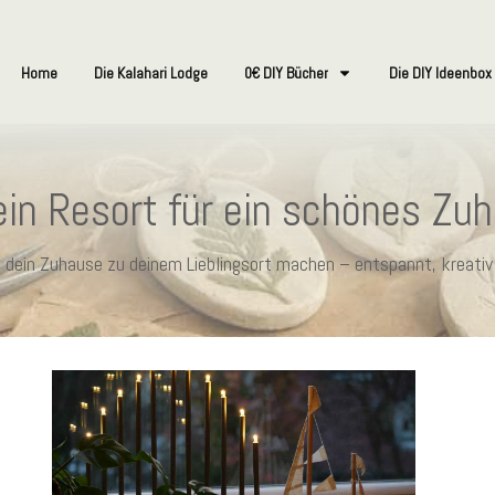
Home
Die Kalahari Lodge
0€ DIY Bücher
Die DIY Ideenbox
in Resort für ein schönes Zu
ie dein Zuhause zu deinem Lieblingsort machen – entspannt, kreativ 