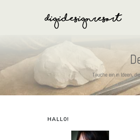
De
Tauche ein in Ideen, d
HALL0
!