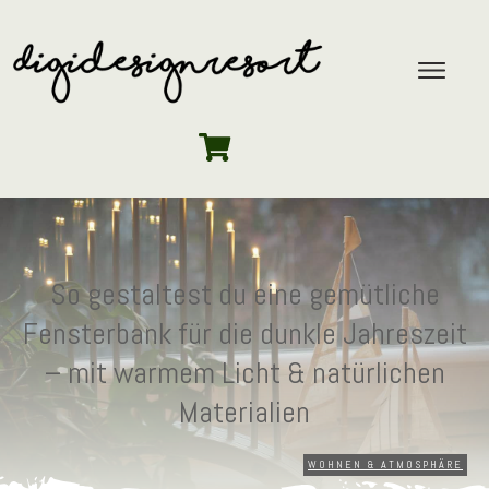
So gestaltest du eine gemütliche
Fensterbank für die dunkle Jahreszeit
– mit warmem Licht & natürlichen
Materialien
WOHNEN & ATMOSPHÄRE