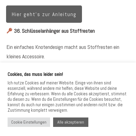
Hier geht's zur Anleitung
36. Schlüsselanhänger aus Stoffresten
Ein einfaches Knotendesign macht aus Stoffresten ein
kleines Accessoire.
37. Filz-Patch für Tasche oder Jacke
Cookies, das muss leider sein!
Ich nutze Cookies auf meiner Website. Einige von ihnen sind
Mit einem selbst gemachten Patch bekommt ein
essenziell, während andere mir helfen, diese Website und deine
Erfahrung zu verbessern. Wenn du alle Cookies akzeptierst, stimmst
Kleidungsstück eine persönliche Note.
du diesen zu. Wenn du die Einstellungen für die Cookies besuchst,
kannst du auch nur einigen zustimmen und anderen nicht bzw. die
Zustimmung komplett verweigern.
38. Mini-Webrahmen aus Karton
Alle akzeptieren
Cookie Einstellungen
Ein kreatives Projekt, das auch mit Kindern viel Spaß