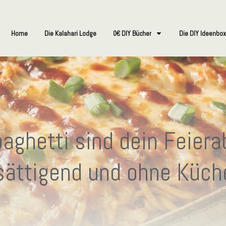
Home
Die Kalahari Lodge
0€ DIY Bücher
Die DIY Ideenbox
aghetti sind dein Feiera
 sättigend und ohne Küch