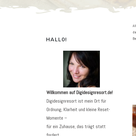
Al
da
HALL0
!
Be
Willkommen auf Digidesignresort.de!
Digidesignresort ist mein Ort für
Ordnung, Klarheit und kleine Reset-
Momente –
für ein Zuhause, das trägt statt
fordert.