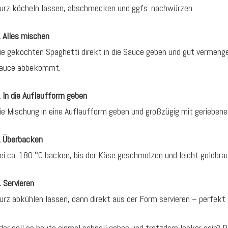
urz köcheln lassen, abschmecken und ggfs. nachwürzen.
. Alles mischen
ie gekochten Spaghetti direkt in die Sauce geben und gut vermeng
auce abbekommt.
. In die Auflaufform geben
ie Mischung in eine Auflaufform geben und großzügig mit gerieben
. Überbacken
ei ca. 180 °C backen, bis der Käse geschmolzen und leicht goldbrau
. Servieren
urz abkühlen lassen, dann direkt aus der Form servieren – perfekt
der soll es heute einmal schnell gehen und trotzdem lecker sein? 