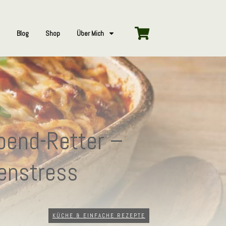
Blog
Shop
Über Mich
bend-Retter –
enstress
KÜCHE & EINFACHE REZEPTE