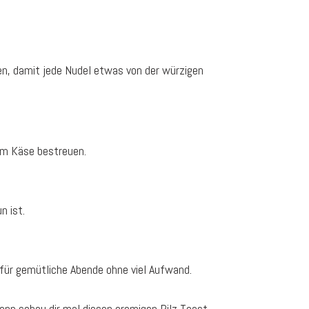
en, damit jede Nudel etwas von der würzigen
em Käse bestreuen.
n ist.
 für gemütliche Abende ohne viel Aufwand.
Dann schau dir mal diesen
cremigen Pilz Toast