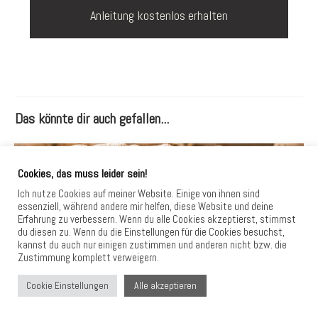
Anleitung kostenlos erhalten
Das könnte dir auch gefallen...
Cookies, das muss leider sein!
Ich nutze Cookies auf meiner Website. Einige von ihnen sind
essenziell, während andere mir helfen, diese Website und deine
Erfahrung zu verbessern. Wenn du alle Cookies akzeptierst, stimmst
du diesen zu. Wenn du die Einstellungen für die Cookies besuchst,
kannst du auch nur einigen zustimmen und anderen nicht bzw. die
Zustimmung komplett verweigern.
Boo Basket selber machen – die gemütlichste Herbst-
Alle akzeptieren
Cookie Einstellungen
Geschenkidee für kleine Wohlfühlmomente