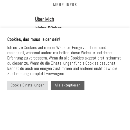
MEHR INFOS
Über Mich
Meine Bücher
Cookies, das muss leider sein!
Danke, dass du hier bist.
Ich nutze Cookies auf meiner Website. Einige von ihnen sind
Ich hoffe, du nimmst etwas
essenziell, während andere mir helfen, diese Website und deine
Erfahrung zu verbessern. Wenn du alle Cookies akzeptierst, stimmst
Klarheit und Entlastung mit in
du diesen zu. Wenn du die Einstellungen für die Cookies besuchst,
kannst du auch nur einigen zustimmen und anderen nicht bzw. die
deinen Alltag.
Zustimmung komplett verweigern.
Alle akzeptieren
Cookie Einstellungen
HIER FINDEST DU MICH